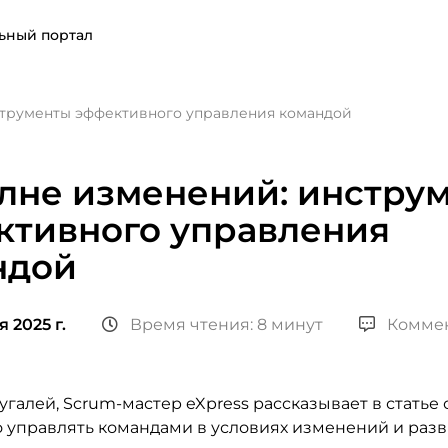
ьный портал
струменты эффективного управления командой
лне изменений: инстру
ктивного управления
ндой
 2025 г.
Время чтения: 8 минут
Коммен
алей, Scrum-мастер eXpress рассказывает в статье о
 управлять командами в условиях изменений и разв