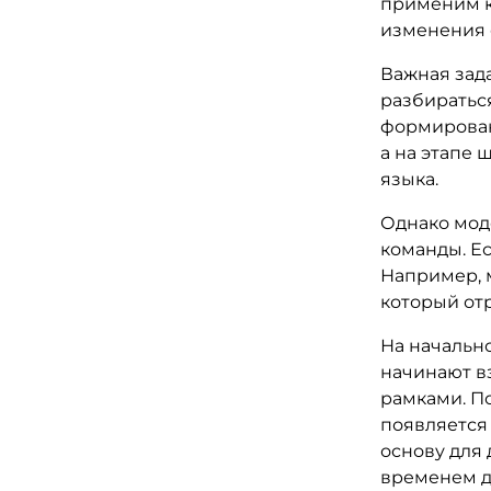
применим ка
изменения 
Важная зад
разбираться
формирован
а на этапе
языка.
Однако мод
команды. Ес
Например, 
который отр
На начально
начинают в
рамками. П
появляется
основу для
временем д