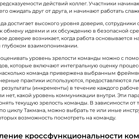
предсказуемости действий коллег. Участники начина
его ожидать друг от друга, и начинают работать слаж
да достигает высокого уровня доверия, сотрудники 
к обмену идеями и их обсуждению в безопасной сре
ое доверие возникает, когда работа основывается н
и глубоком взаимопонимании.
, оценивать уровень зрелости команды можно с помо
дов, которые включают интегральную оценку процес
насколько команда привержена выбранным фреймв
нерные практики используются, предоставляются л
 результаты (инкременты) в течение каждого рабоче
ли нет, какой уровень коммуникации внутри. Эти па
нять текущую зрелость команды. В зависимости от т
по циклу Такмана, можно выбрать те или иные инстр
торых возможность посмотреть на команду.
ление кроссфункциональности ко