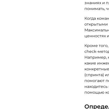
знаниях и 
понимать, ч
Когда коман
открытыми 
Максимальн
ценностях 
Кроме того
check-мето
Например, 
какие инже
конкретные
(спринта) и
помогают по
находитесь 
помощью ко
Опреде