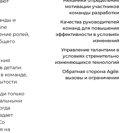
Механики определения
вают
мотивации участников
команды разработки
анды и
Качества руководителей
апе
команд для повышения
ение ролей,
эффективности в условиях
изменений
общего
Управление талантами в
условиях стремительно
яния
изменяющихся технологий
в детали.
Обратная сторона Agile:
в команде,
вызовы и ограничения
ытости.
ди только
мальными
огда
здает
Со
я на