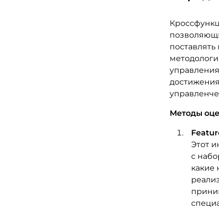
Кроссфункц
позволяющи
поставлять 
методологи
управления
достижения
управленче
Методы оце
Featur
Этот и
с набо
какие 
реализ
прини
специ