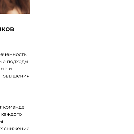
иков
леченность
ные подходы
ные и
я повышения
т команде
 каждого
ры
их снижение