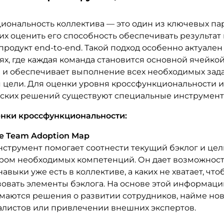
иональность коллектива — это один из ключевых па
х оценить его способность обеспечивать результат 
продукт end-to-end. Такой подход особенно актуален
ях, где каждая команда становится основной ячейко
 и обеспечивает выполнение всех необходимых зада
 цели. Для оценки уровня кроссфункциональности 
ских решений существуют специальные инструмент
нки кроссфункциональности:
e Team Adoption Map
нструмент помогает соотнести текущий бэклог и це
ром необходимых компетенций. Он дает возможност
навыки уже есть в коллективе, а каких не хватает, что
овать элементы бэклога. На основе этой информаци
маются решения о развитии сотрудников, найме но
алистов или привлечении внешних экспертов.