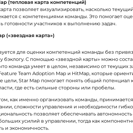
ap (тепловая карта компетенций)
карта позволяет визуализировать, насколько текущи
кается с компетенциями команды. Это помогает оц
ь готовности участников к выполнению задач.
ap («звездная карта»)
зуется для оценки компетенций команды без привяз
у бэклогу. С помощью «звездной карты» можно сост
 что команда умеет в целом, независимо от текущих з
Feature Team Adoption Map и HitMap, которые ориен
е цели, Star Map помогает понять общий потенциал 
асти, где есть сильные стороны или пробелы.
том, как именно организовать команды, принимается
ании, сложности управления и необходимости гибко
иональность позволяет обеспечивать автономность 
больших усилий в управлении, тогда как компонентн
ь и экономичность.