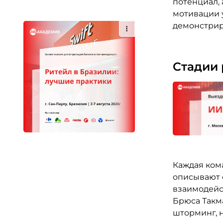
потенциал,
мотивации 
демонстрир
Стадии 
Каждая ком
описывают 
взаимодейс
Брюса Такм
шторминг, 