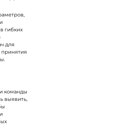
раметров,
и
 в гибких
й
ч для
и принятия
ы.
ли команды
ь выявить,
бы
и
вых