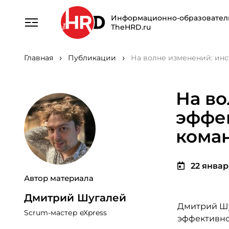
Информационно-образовател
TheHRD.ru
Главная
Публикации
На волне изменений: ин
На во
эффе
кома
22 января
Автор материала
Дмитрий Шугалей
Дмитрий Шуг
Scrum-мастер eXpress
эффективно