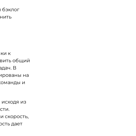
й бэклог
енить
ки к
авить общий
адач. В
тированы на
команды и
 исходя из
сти.
и скорость,
ость дает