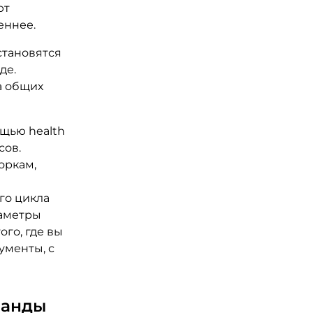
ют
еннее.
становятся
де.
а общих
щью health
сов.
оркам,
и
го цикла
раметры
ого, где вы
ументы, с
манды