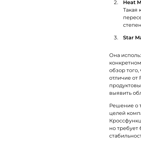
Heat M
Такая 
пересе
степен
Star M
Она исполь
конкретном
обзор того,
отличие от 
продуктовы
выявить обл
Решение о 
целей комп
Кроссфункц
но требует 
стабильност