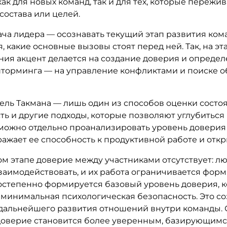
к для новых команд, так и для тех, которые пережи
состава или целей.
ача лидера — осознавать текущий этап развития ком
, какие основные вызовы стоят перед ней. Так, на эт
ия акцент делается на создание доверия и определ
 шторминга — на управление конфликтами и поиске 
ель Такмана — лишь один из способов оценки состо
ть и другие подходы, которые позволяют углубиться 
можно отдельно проанализировать уровень доверия 
ажает ее способность к продуктивной работе и откр
м этапе доверие между участниками отсутствует: лю
заимодействовать, и их работа ограничивается фор
остепенно формируется базовый уровень доверия, к
 минимальная психологическая безопасность. Это со
 дальнейшего развития отношений внутри команды. 
оверие становится более уверенным, базирующимс