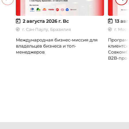
2 августа 2026 г.
Вс
13 авг
г. Сан-Паулу, Бразилия
г. Мос
Международная бизнес-миссия для
Программ
владельцев бизнеса и топ-
клиентск
менеджеров
Совкомб
B2B-прог
клиентск
руководи
сервисны