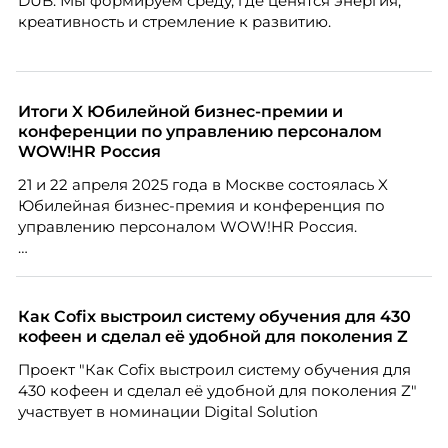
DUB. Мы формируем среду, где ценятся энергия,
креативность и стремление к развитию.
Итоги X Юбилейной бизнес-премии и
конференции по управлению персоналом
WOW!HR Россия
21 и 22 апреля 2025 года в Москве состоялась X
Юбилейная бизнес-премия и конференция по
управлению персоналом WOW!HR Россия.
Победители – лучшие проекты в сфере управления
персоналом, были определены путем голосования
номинантов и гостей мероприятия.
Как Cofix выстроил систему обучения для 430
кофеен и сделал её удобной для поколения Z
Проект "Как Cofix выстроил систему обучения для
430 кофеен и сделал её удобной для поколения Z"
участвует в номинации Digital Solution