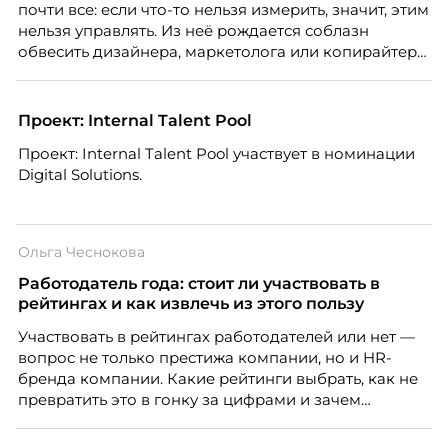
почти все: если что-то нельзя измерить, значит, этим
нельзя управлять. Из неё рождается соблазн
обвесить дизайнера, маркетолога или копирайтера
цифрами — количеством макетов, числом постов,
объёмом текста — и назвать это системой KPI.
Проблема в том, что так мы измеряем не ценность,
Проект: Internal Talent Pool
а движение. А творческая работа — это тот редкий
Проект: Internal Talent Pool участвует в номинации
случай, где движение и результат могут не
Digital Solutions.
совпадать вовсе.
Ольга Чеснокова
Работодатель года: стоит ли участвовать в
рейтингах и как извлечь из этого пользу
Участвовать в рейтингах работодателей или нет —
вопрос не только престижа компании, но и HR-
бренда компании. Какие рейтинги выбрать, как не
превратить это в гонку за цифрами и зачем
небольшой компании соревноваться в одном
списке с Яндексом и Озоном. Рассказывает Ольга