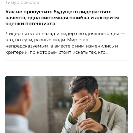
Тимур Соколов
Чеснокова, HR-директор Right line.
Как не пропустить будущего лидера: пять
качеств, одна системная ошибка и алгоритм
оценки потенциала
Лидер пять лет назад и лидер сегодняшнего дня —
это, по сути, разные люди. Мир стал
непредсказуемым, а вместе с ним изменились и
критерии, по которым стоит искать тех, кто
способен вести команду вперёд. О том, какие
качества сегодня отличают настоящего лидера от
«свадебного генерала», почему стандартные
системы оценки часто упускают самых талантливых
людей и как выявить лидерский потенциал ещё до
того, как он проявится в цифрах KPI, рассказывает
Тимур Соколов, ключевой эксперт по
стратегическому развитию и формированию
культуры лидерства в организациях.