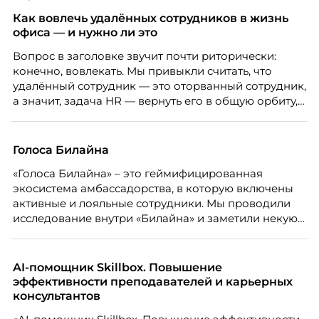
Проблема в том, что так мы измеряем не ценность,
а движение. А творческая работа — это тот редкий
Как вовлечь удалённых сотрудников в жизнь
случай, где движение и результат могут не
офиса — и нужно ли это
совпадать вовсе.
Вопрос в заголовке звучит почти риторически:
конечно, вовлекать. Мы привыкли считать, что
удалённый сотрудник — это оторванный сотрудник,
а значит, задача HR — вернуть его в общую орбиту,
подключить к корпоративной жизни, растопить
дистанцию. Но прежде, чем строить программу
вовлечения, стоит остановиться на неудобном
Голоса Билайна
факте: данные говорят ровно обратное тому, что
«Голоса Билайна» – это геймифицированная
подсказывает интуиция. Автор свежего выпуска
экосистема амбассадорства, в которую включены
Марианна Симонян — HR Tech лидер, эксперт по
активные и лояльные сотрудники. Мы проводили
People Analytics, приглашённый лектор НИУ ВШЭ и
исследование внутри «Билайна» и заметили некую
МИФИ, автор книги «Дао женской карьеры».
особенность. Сотрудники в компании хотят не
только материальную мотивацию, но и систему
благодарности и публичного признания.
AI-помощник Skillbox. Повышение
эффективности преподавателей и карьерных
консультантов