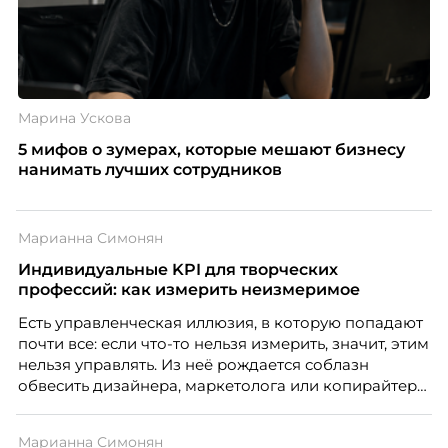
Марина Ускова
5 мифов о зумерах, которые мешают бизнесу
нанимать лучших сотрудников
Марианна Симонян
Индивидуальные KPI для творческих
профессий: как измерить неизмеримое
Есть управленческая иллюзия, в которую попадают
почти все: если что-то нельзя измерить, значит, этим
нельзя управлять. Из неё рождается соблазн
обвесить дизайнера, маркетолога или копирайтера
цифрами — количеством макетов, числом постов,
объёмом текста — и назвать это системой KPI.
Марианна Симонян