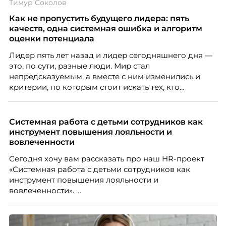
Тимур Соколов
Как не пропустить будущего лидера: пять
качеств, одна системная ошибка и алгоритм
оценки потенциала
Лидер пять лет назад и лидер сегодняшнего дня —
это, по сути, разные люди. Мир стал
непредсказуемым, а вместе с ним изменились и
критерии, по которым стоит искать тех, кто
способен вести команду вперёд. О том, какие
качества сегодня отличают настоящего лидера от
«свадебного генерала», почему стандартные
Системная работа с детьми сотрудников как
системы оценки часто упускают самых талантливых
инструмент повышения лояльности и
людей и как выявить лидерский потенциал ещё до
вовлеченности
того, как он проявится в цифрах KPI, рассказывает
Сегодня хочу вам рассказать про наш HR-проект
Тимур Соколов, ключевой эксперт по
«Системная работа с детьми сотрудников как
стратегическому развитию и формированию
инструмент повышения лояльности и
культуры лидерства в организациях.
вовлеченности».