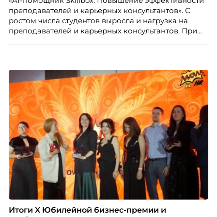
«AI-помощник Skillbox. Повышение эффективности
преподавателей и карьерных консультантов». С
ростом числа студентов выросла и нагрузка на
преподавателей и карьерных консультантов. При
этом ожидания студентов тоже менялись. Нам
нужно было решить сразу несколько задач:
повысить эффективность сотрудников, ускорить
процессы, сохранить качество поддержки и
масштабироваться без роста команды. Так и
появился AI-помощник, встроенный в платформу
Skillbox.
Итоги X Юбилейной бизнес-премии и