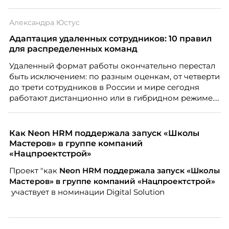
Александра Юстус
Адаптация удаленных сотрудников: 10 правил
для распределенных команд
Удаленный формат работы окончательно перестал
быть исключением: по разным оценкам, от четверти
до трети сотрудников в России и мире сегодня
работают дистанционно или в гибридном режиме.
Но чем шире распространяется удаленка, тем
очевиднее становится разрыв: если в офисе
адаптация во многом происходит сама собой, то на
Как Neon HRM поддержала запуск «Школы
расстоянии она требует осознанного
Мастеров» в группе компаний
проектирования — иначе компания рискует
«Нацпроектстрой»
потерять новичка в первые же месяцы.
Проект "как
Neon
HRM поддержала запуск «Школы
Мастеров» в группе компаний «Нацпроектстрой»
участвует в номинации Digital Solution