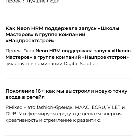
Проект: “Лучшие люди”
Марианна Симонян — HR Tech лидер, эксперт по
People Analytics, приглашённый лектор НИУ ВШЭ и
МИФИ, автор книги «Дао женской карьеры».
Как Neon HRM поддержала запуск «Школы
Мастеров» в группе компаний
«Нацпроектстрой»
Проект "как
Neon
HRM поддержала запуск «Школы
Мастеров» в группе компаний «Нацпроектстрой»
участвует в номинации Digital Solution
Поколение 16+: как мы выстроили новую точку
входа в ретейл
RMixed – это fashion-бренды MAAG, ECRU, VILET и
DUB. Мы формируем среду, где ценятся энергия,
креативность и стремление к развитию.