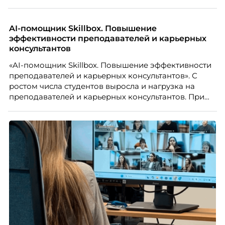
почувствовал себя частью команды.
AI-помощник Skillbox. Повышение
эффективности преподавателей и карьерных
консультантов
«AI-помощник Skillbox. Повышение эффективности
преподавателей и карьерных консультантов». С
ростом числа студентов выросла и нагрузка на
преподавателей и карьерных консультантов. При
этом ожидания студентов тоже менялись. Нам
нужно было решить сразу несколько задач:
повысить эффективность сотрудников, ускорить
процессы, сохранить качество поддержки и
масштабироваться без роста команды. Так и
появился AI-помощник, встроенный в платформу
Skillbox.