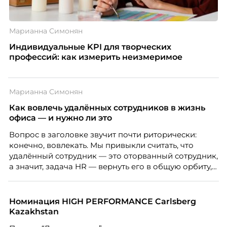
Марианна Симонян
Индивидуальные KPI для творческих
профессий: как измерить неизмеримое
Марианна Симонян
Как вовлечь удалённых сотрудников в жизнь
офиса — и нужно ли это
Вопрос в заголовке звучит почти риторически:
конечно, вовлекать. Мы привыкли считать, что
удалённый сотрудник — это оторванный сотрудник,
а значит, задача HR — вернуть его в общую орбиту,
подключить к корпоративной жизни, растопить
дистанцию. Но прежде, чем строить программу
вовлечения, стоит остановиться на неудобном
Номинация HIGH PERFORMANCE Carlsberg
факте: данные говорят ровно обратное тому, что
Kazakhstan
подсказывает интуиция. Автор свежего выпуска