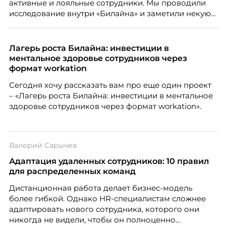
активные и лояльные сотрудники. Мы проводили
исследование внутри «Билайна» и заметили некую
особенность. Сотрудники в компании хотят не
только материальную мотивацию, но и систему
благодарности и публичного признания.
Лагерь роста Билайна: инвестиции в
ментальное здоровье сотрудников через
формат workation
Сегодня хочу рассказать вам про еще один проект
– «Лагерь роста Билайна: инвестиции в ментальное
здоровье сотрудников через формат workation».
Валерий Сарычев
Адаптация удаленных сотрудников: 10 правил
для распределенных команд
Дистанционная работа делает бизнес-модель
более гибкой. Однако HR-специалистам сложнее
адаптировать нового сотрудника, которого они
никогда не видели, чтобы он полноценно