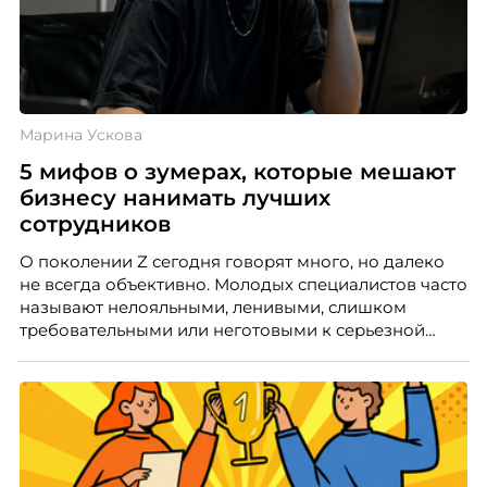
Марина Ускова
5 мифов о зумерах, которые мешают
бизнесу нанимать лучших
сотрудников
О поколении Z сегодня говорят много, но далеко
не всегда объективно. Молодых специалистов часто
называют нелояльными, ленивыми, слишком
требовательными или неготовыми к серьезной
работе. Эти стереотипы влияют на решения
работодателей и нередко становятся причиной
кадровых ошибок. В этой статье Марина Ускова,
руководитель отдела подбора персонала
рекрутинговой компании, разбирает самые
распространенные мифы о зумерах и объясняет,